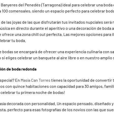
Banyeres del Penedès (Tarragona) ideal para celebrar una boda or
100 comensales, siendo un espacio perfecto para celebrar bodas 
na de las joyas de las que disfrutarán tus invitados nupciales será
 música en directo durante el aperitivo o una decoración de bo
 ofrece una zona chill out perfecta. Las mejores opciones para i
lebrar tu boda.
e bodas se encargará de ofrecer una experiencia culinaria con s
o si eliges celebrar un banquete al aire libre o en nuestro ampli
ción de boda redonda
especial? En
Masía Can Torres
tienes la oportunidad de convertir 
os con quince habitaciones con capacidad para 30 amigos, famil
a celebrar tu primera noche de bodas!
asía decorada con personalidad. Un espacio pensado, diseñado y 
a, perfecto para esas fotografías de los novios con las que sue