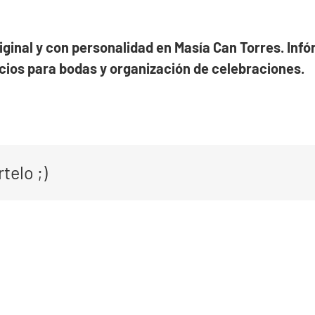
ginal y con personalidad en Masía Can Torres. Infór
cios para bodas y organización de celebraciones.
telo ;)
ding
nner
ona: la